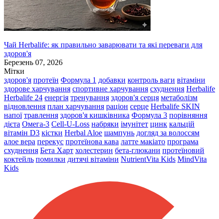
Чай Herbalife: як правильно заварювати та які переваги для
здоров'я
Березень 07, 2026
Мітки
здоров'я
протеїн
Формула 1
добавки
контроль ваги
вітаміни
здорове харчування
спортивне харчування
схуднення
Herbalife
Herbalife 24
енергія
тренування
здоров'я серця
метаболізм
відновлення
план харчування
раціон
серце
Herbalife SKIN
напої
травлення
здоров'я кишківника
Формула 3
порівняння
дієта
Омега-3
Cell-U-Loss
набряки
імунітет
цинк
кальцій
вітамін D3
кістки
Herbal Aloe
шампунь
догляд за волоссям
алое вера
перекус
протеїнова кава
латте макіато
програма
схуднення
Бета Харт
холестерин
бета-глюкани
протеїновий
коктейль
помилки
дитячі вітаміни
NutrientVita Kids
MindVita
Kids