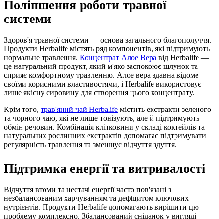
Поліпшення роботи травної
системи
Здоров'я травної системи — основа загального благополуччя.
Продукти Herbalife містять ряд компонентів, які підтримують
нормальне травлення.
Концентрат Алое Вера
від Herbalife —
це натуральний продукт, який м'яко заспокоює шлунок та
сприяє комфортному травленню. Алое вера здавна відоме
своїми корисними властивостями, і Herbalife використовує
лише якісну сировину для створення цього концентрату.
Крім того,
трав'яний чай Herbalife
містить екстракти зеленого
та чорного чаю, які не лише тонізують, але й підтримують
обмін речовин. Комбінація клітковини у складі коктейлів та
натуральних рослинних екстрактів допомагає підтримувати
регулярність травлення та зменшує відчуття здуття.
Підтримка енергії та витривалості
Відчуття втоми та нестачі енергії часто пов'язані з
незбалансованим харчуванням та дефіцитом ключових
нутрієнтів. Продукти Herbalife допомагають вирішити цю
проблему комплексно. Збалансований сніданок у вигляді