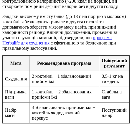
контрольованою калорійністю (~200 ккал на порцію), ви
створюєте помірний дефіцит калорій без відчуття голоду.
Завдяки високому вмісту білка (до 18 г на порцію з молоком)
коктейлі забезпечують тривале відчуття ситості та
допомагають зберегти м'язову масу навіть при зниженні
калорійності раціону. Клінічні дослідження, проведені за
участю науковців компанії, підтвердили, що
програма
Herbalife для схуднення
є ефективною та безпечною при
правильному застосуванні.
Очікуваний
Мета
Рекомендована програма
результат
2 коктейлі + 1 збалансований
0,5-1 кг на
Схуднення
прийом їжі
тиждень
Підтримка
1 коктейль + 2 збалансованих
Стабільна
ваги
прийоми їжі
вага
3 збалансованих прийоми їжі +
Набір
Поступовий
коктейль як додатковий
маси
набір
перекус