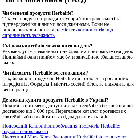
Чи безпечні продукти Herbalife?
Так, усі продукти проходять суворий контроль якості та
підтверджені клінічними дослідженнями. Вони не
викликають звикання та
не містять компонентів, що
спричиняють залежність
.
Скільки коктейлів можна пити на день?
Рекомендується замінювати не більше 2 прийомів їжі на день.
Принаймні один прийом має бути звичайною збалансованою
їжею.
Чи підходить Herbalife вегетаріанцям?
Так, більшість продуктів Herbalife виготовлені з рослинних
інгредієнтів. Формула 1 містить соєвий білок та підходить для
вегетаріанців.
Де можна купити продукти Herbalife в Україні?
Повний асортимент доступний на GreenVibe з безкоштовною
доставкою від 3 000 грн. Перегляньте каталог протеїнових
коктейлів або ознайомтесь з гідом для початківців.
Попередній
Клінічні випробування продуктів Herbalife:
наукова основа якості
Наступний
Марк Х'юз: Засновник Herbalife і його шлях до