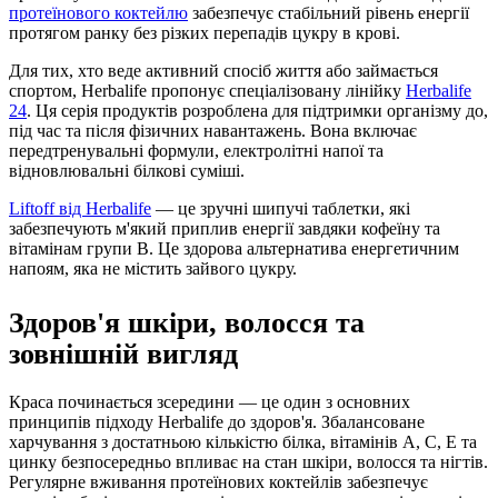
протеїнового коктейлю
забезпечує стабільний рівень енергії
протягом ранку без різких перепадів цукру в крові.
Для тих, хто веде активний спосіб життя або займається
спортом, Herbalife пропонує спеціалізовану лінійку
Herbalife
24
. Ця серія продуктів розроблена для підтримки організму до,
під час та після фізичних навантажень. Вона включає
передтренувальні формули, електролітні напої та
відновлювальні білкові суміші.
Liftoff від Herbalife
— це зручні шипучі таблетки, які
забезпечують м'який приплив енергії завдяки кофеїну та
вітамінам групи В. Це здорова альтернатива енергетичним
напоям, яка не містить зайвого цукру.
Здоров'я шкіри, волосся та
зовнішній вигляд
Краса починається зсередини — це один з основних
принципів підходу Herbalife до здоров'я. Збалансоване
харчування з достатньою кількістю білка, вітамінів А, С, Е та
цинку безпосередньо впливає на стан шкіри, волосся та нігтів.
Регулярне вживання протеїнових коктейлів забезпечує