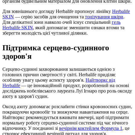
організм будівельним матеріалом для оновлення клітин шкіри.
Для зовнішнього догляду Herbalife пропонує лінійку
Herbalife
SKIN
— серію засобів для очищення та
тонізування шкіри
.
Для делікатної зони навколо очей існує спеціальний
гель
Herbalife SKIN
, який допомагає зменшити ознаки втоми та
зберегти молодість цієї чутливої ділянки.
Підтримка серцево-судинного
здоров'я
Серцево-судинні захворювання залишаються однією з
головних причин смертності у світі. Herbalife приділяє
особливу увагу цьому аспекту здоров'я.
Найтворкс від
Herbalife
— це інноваційний продукт, розроблений на основі
досліджень нобелівського лауреата Луї Ігнаро про роль оксиду
азоту в здоров'ї судин.
Оксид азоту допомагає розслабити стінки кровоносних судин,
покращуючи кровообіг та знижуючи навантаження на серце.
Найтворкс рекомендується вживати ввечері, щоб підтримати
нормальну роботу серцево-судинної системи під час нічного
відпочинку. У поєднанні зі
вечірнім коктейлем Формула 1
, це
створює ефективний вечірній ритуал для здоров'я.