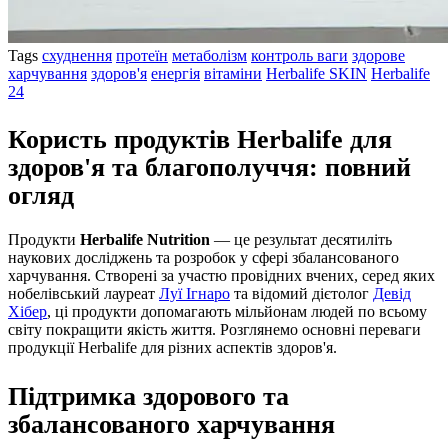
Tags
схуднення
протеїн
метаболізм
контроль ваги
здорове
харчування
здоров'я
енергія
вітаміни
Herbalife SKIN
Herbalife
24
Користь продуктів Herbalife для
здоров'я та благополуччя: повний
огляд
Продукти
Herbalife Nutrition
— це результат десятиліть
наукових досліджень та розробок у сфері збалансованого
харчування. Створені за участю провідних вчених, серед яких
нобелівський лауреат
Луї Ігнаро
та відомий дієтолог
Девід
Хібер
, ці продукти допомагають мільйонам людей по всьому
світу покращити якість життя. Розглянемо основні переваги
продукції Herbalife для різних аспектів здоров'я.
Підтримка здорового та
збалансованого харчування