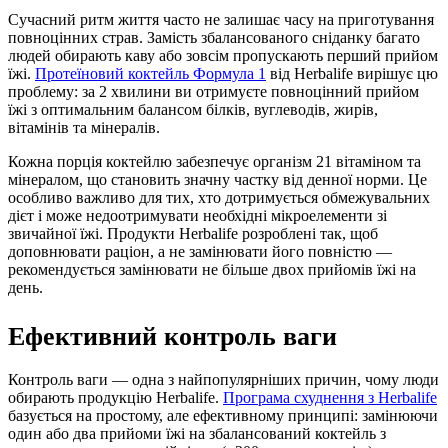
Сучасний ритм життя часто не залишає часу на приготування
повноцінних страв. Замість збалансованого сніданку багато
людей обирають каву або зовсім пропускають перший прийом
їжі.
Протеїновий коктейль Формула 1
від Herbalife вирішує цю
проблему: за 2 хвилини ви отримуєте повноцінний прийом
їжі з оптимальним балансом білків, вуглеводів, жирів,
вітамінів та мінералів.
Кожна порція коктейлю забезпечує організм 21 вітаміном та
мінералом, що становить значну частку від денної норми. Це
особливо важливо для тих, хто дотримується обмежувальних
дієт і може недоотримувати необхідні мікроелементи зі
звичайної їжі. Продукти Herbalife розроблені так, щоб
доповнювати раціон, а не замінювати його повністю —
рекомендується замінювати не більше двох прийомів їжі на
день.
Ефективний контроль ваги
Контроль ваги — одна з найпопулярніших причин, чому люди
обирають продукцію Herbalife.
Програма схуднення з Herbalife
базується на простому, але ефективному принципі: замінюючи
один або два прийоми їжі на збалансований коктейль з