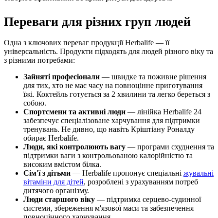
Переваги для різних груп людей
Одна з ключових переваг продукції Herbalife — її
універсальність. Продукти підходять для людей різного віку та
з різними потребами:
Зайняті професіонали
— швидке та поживне рішення
для тих, хто не має часу на повноцінне приготування
їжі. Коктейль готується за 2 хвилини та легко береться з
собою.
Спортсмени та активні люди
— лінійка Herbalife 24
забезпечує спеціалізоване харчування для підтримки
тренувань. Не дивно, що навіть Кріштіану Роналду
обирає Herbalife.
Люди, які контролюють вагу
— програми схуднення та
підтримки ваги з контрольованою калорійністю та
високим вмістом білка.
Сім'ї з дітьми
— Herbalife пропонує спеціальні
жувальні
вітаміни для дітей
, розроблені з урахуванням потреб
дитячого організму.
Люди старшого віку
— підтримка серцево-судинної
системи, збереження м'язової маси та забезпечення
повноцінного харчування.