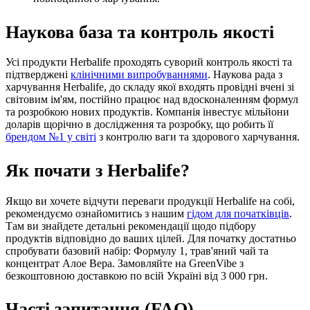
Наукова база та контроль якості
Усі продукти Herbalife проходять суворий контроль якості та
підтверджені
клінічними випробуваннями
. Наукова рада з
харчування Herbalife, до складу якої входять провідні вчені зі
світовим ім'ям, постійно працює над вдосконаленням формул
та розробкою нових продуктів. Компанія інвестує мільйони
доларів щорічно в дослідження та розробку, що робить її
брендом №1 у світі
з контролю ваги та здорового харчування.
Як почати з Herbalife?
Якщо ви хочете відчути переваги продукції Herbalife на собі,
рекомендуємо ознайомитись з нашим
гідом для початківців
.
Там ви знайдете детальні рекомендації щодо підбору
продуктів відповідно до ваших цілей. Для початку достатньо
спробувати базовий набір: Формулу 1, трав'яний чай та
концентрат Алое Вера. Замовляйте на GreenVibe з
безкоштовною доставкою по всій Україні від 3 000 грн.
Часті запитання (FAQ)