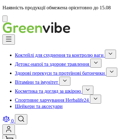
Наявність продукції обмежена орієнтовно до 15.08
Відмінити
Skip
to
Content
Коктейлі для схуднення та контролю ваги
Show
Детокс-напої та здорове травлення
submenu
Show
for
Здорові перекуси та протеїнові батончики
submenu
Коктейлі
Show
for
для
Вітаміни та імунітет
submenu
Детокс-
схуднення
Show
for
напої
та
Косметика та догляд за шкірою
submenu
Здорові
та
контролю
Show
for
перекуси
здорове
ваги
Спортивне харчування Herbalife24
submenu
Вітаміни
та
травлення
category
Show
for
та
протеїнові
Шейкери та аксесуари
category
submenu
Косметика
імунітет
батончики
for
та
category
category
Спортивне
догляд
0
харчування
за
Herbalife24
шкірою
category
category