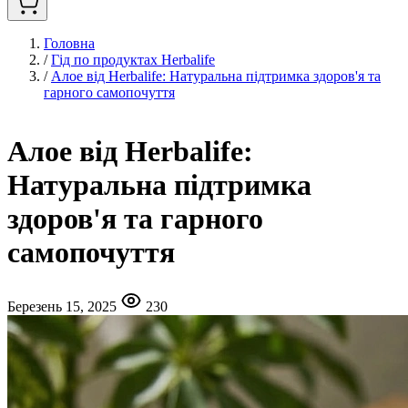
Головна
/
Гід по продуктах Herbalife
/
Алое від Herbalife: Натуральна підтримка здоров'я та
гарного самопочуття
Алое від Herbalife:
Натуральна підтримка
здоров'я та гарного
самопочуття
Березень 15, 2025
230