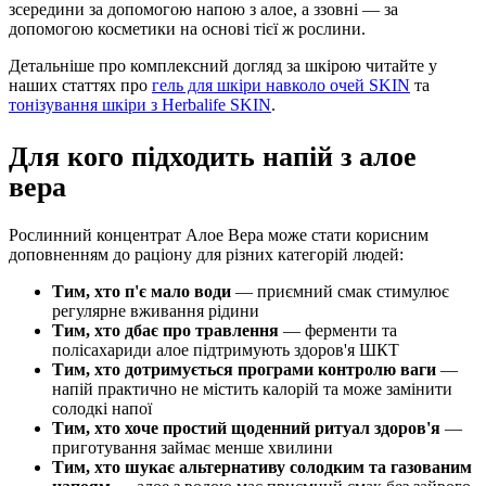
зсередини за допомогою напою з алое, а ззовні — за
допомогою косметики на основі тієї ж рослини.
Детальніше про комплексний догляд за шкірою читайте у
наших статтях про
гель для шкіри навколо очей SKIN
та
тонізування шкіри з Herbalife SKIN
.
Для кого підходить напій з алое
вера
Рослинний концентрат Алое Вера може стати корисним
доповненням до раціону для різних категорій людей:
Тим, хто п'є мало води
— приємний смак стимулює
регулярне вживання рідини
Тим, хто дбає про травлення
— ферменти та
полісахариди алое підтримують здоров'я ШКТ
Тим, хто дотримується програми контролю ваги
—
напій практично не містить калорій та може замінити
солодкі напої
Тим, хто хоче простий щоденний ритуал здоров'я
—
приготування займає менше хвилини
Тим, хто шукає альтернативу солодким та газованим