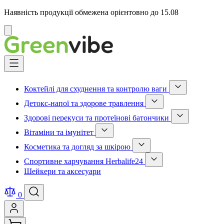
Наявність продукції обмежена орієнтовно до 15.08
Відмінити
Skip
to
Content
Коктейлі для схуднення та контролю ваги
Show
Детокс-напої та здорове травлення
submenu
Show
for
Здорові перекуси та протеїнові батончики
submenu
Коктейлі
Show
for
для
Вітаміни та імунітет
submenu
Детокс-
схуднення
Show
for
напої
та
Косметика та догляд за шкірою
submenu
Здорові
та
контролю
Show
for
перекуси
здорове
ваги
Спортивне харчування Herbalife24
submenu
Вітаміни
та
травлення
category
Show
for
та
протеїнові
Шейкери та аксесуари
category
submenu
Косметика
імунітет
батончики
for
та
category
category
Спортивне
догляд
0
харчування
за
Herbalife24
шкірою
category
category