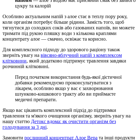
напоям
— алое з водою має приємний смак без зайвого
цукру та калорій
Особливо актуальним напій з алое стає в теплу пору року,
коли організм потребує більше рідини. Замість того, щоб
тягнутися до солодких соків або газованих напоїв, ви можете
тримати під рукою пляшку води з кількома краплями
концентрату алое — смачно, освіжає та корисно.
Для комплексного підходу до здорового раціону також
зверніть увагу на
вівсяно-яблучний напій з комплексом
клітковини
, який додатково підтримує травлення завдяки
розчинній клітковині.
Перед початком використання будь-якої дієтичної
добавки рекомендуємо проконсультуватися з
лікарем, особливо якщо у вас є захворювання
шлунково-кишкового тракту або ви приймаєте
медичні препарати.
Якщо вас цікавить комплексний підхід до підтримки
травлення та м'якого очищення організму, зверніть увагу на
нашу статтю
Детокс вдома: як очистити організм без
голодування за 3 дні
.
Замовити
рослинний концентрат Алое Вера
та інші продукти