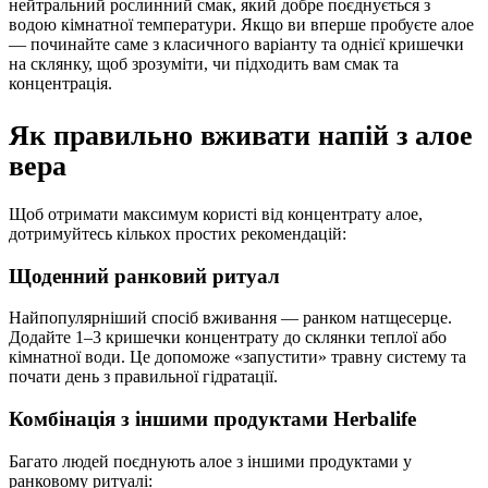
нейтральний рослинний смак, який добре поєднується з
водою кімнатної температури. Якщо ви вперше пробуєте алое
— починайте саме з класичного варіанту та однієї кришечки
на склянку, щоб зрозуміти, чи підходить вам смак та
концентрація.
Як правильно вживати напій з алое
вера
Щоб отримати максимум користі від концентрату алое,
дотримуйтесь кількох простих рекомендацій:
Щоденний ранковий ритуал
Найпопулярніший спосіб вживання — ранком натщесерце.
Додайте 1–3 кришечки концентрату до склянки теплої або
кімнатної води. Це допоможе «запустити» травну систему та
почати день з правильної гідратації.
Комбінація з іншими продуктами Herbalife
Багато людей поєднують алое з іншими продуктами у
ранковому ритуалі: