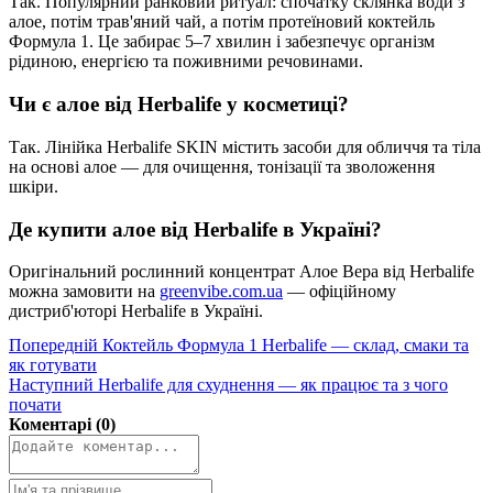
Так. Популярний ранковий ритуал: спочатку склянка води з
алое, потім трав'яний чай, а потім протеїновий коктейль
Формула 1. Це забирає 5–7 хвилин і забезпечує організм
рідиною, енергією та поживними речовинами.
Чи є алое від Herbalife у косметиці?
Так. Лінійка Herbalife SKIN містить засоби для обличчя та тіла
на основі алое — для очищення, тонізації та зволоження
шкіри.
Де купити алое від Herbalife в Україні?
Оригінальний рослинний концентрат Алое Вера від Herbalife
можна замовити на
greenvibe.com.ua
— офіційному
дистриб'юторі Herbalife в Україні.
Попередній
Коктейль Формула 1 Herbalife — склад, смаки та
як готувати
Наступний
Herbalife для схуднення — як працює та з чого
почати
Коментарі (0)