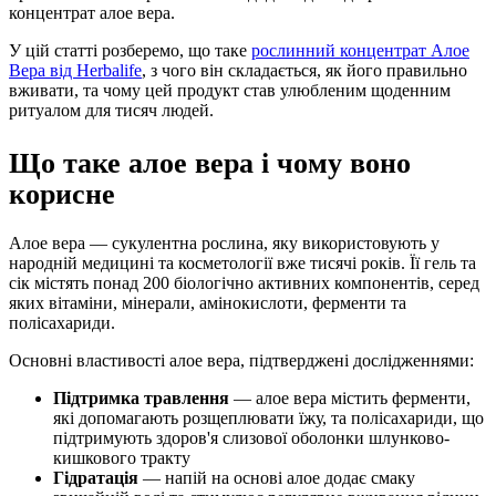
концентрат алое вера.
У цій статті розберемо, що таке
рослинний концентрат Алое
Вера від Herbalife
, з чого він складається, як його правильно
вживати, та чому цей продукт став улюбленим щоденним
ритуалом для тисяч людей.
Що таке алое вера і чому воно
корисне
Алое вера — сукулентна рослина, яку використовують у
народній медицині та косметології вже тисячі років. Її гель та
сік містять понад 200 біологічно активних компонентів, серед
яких вітаміни, мінерали, амінокислоти, ферменти та
полісахариди.
Основні властивості алое вера, підтверджені дослідженнями:
Підтримка травлення
— алое вера містить ферменти,
які допомагають розщеплювати їжу, та полісахариди, що
підтримують здоров'я слизової оболонки шлунково-
кишкового тракту
Гідратація
— напій на основі алое додає смаку