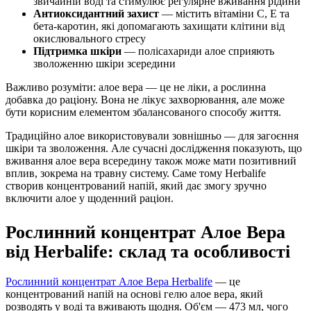
звичайній воді та стимулює регулярне вживання рідини
Антиоксидантний захист
— містить вітаміни С, Е та
бета-каротин, які допомагають захищати клітини від
окислювального стресу
Підтримка шкіри
— полісахариди алое сприяють
зволоженню шкіри зсередини
Важливо розуміти: алое вера — це не ліки, а рослинна
добавка до раціону. Вона не лікує захворювання, але може
бути корисним елементом збалансованого способу життя.
Традиційно алое використовували зовнішньо — для загоєння
шкіри та зволоження. Але сучасні дослідження показують, що
вживання алое вера всередину також може мати позитивний
вплив, зокрема на травну систему. Саме тому Herbalife
створив концентрований напій, який дає змогу зручно
включити алое у щоденний раціон.
Рослинний концентрат Алое Вера
від Herbalife: склад та особливості
Рослинний концентрат Алое Вера Herbalife
— це
концентрований напій на основі гелю алое вера, який
розводять у воді та вживають щодня. Об'єм — 473 мл, чого