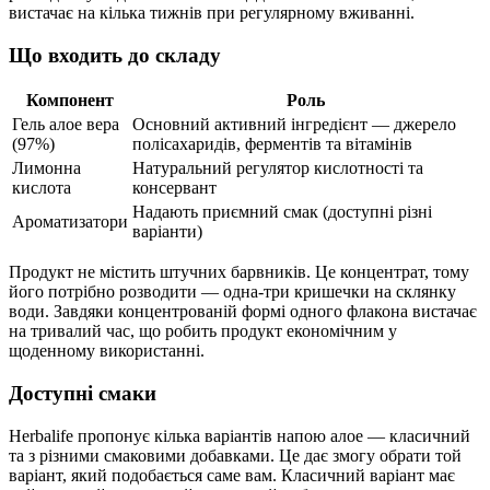
вистачає на кілька тижнів при регулярному вживанні.
Що входить до складу
Компонент
Роль
Гель алое вера
Основний активний інгредієнт — джерело
(97%)
полісахаридів, ферментів та вітамінів
Лимонна
Натуральний регулятор кислотності та
кислота
консервант
Надають приємний смак (доступні різні
Ароматизатори
варіанти)
Продукт не містить штучних барвників. Це концентрат, тому
його потрібно розводити — одна-три кришечки на склянку
води. Завдяки концентрованій формі одного флакона вистачає
на тривалий час, що робить продукт економічним у
щоденному використанні.
Доступні смаки
Herbalife пропонує кілька варіантів напою алое — класичний
та з різними смаковими добавками. Це дає змогу обрати той
варіант, який подобається саме вам. Класичний варіант має