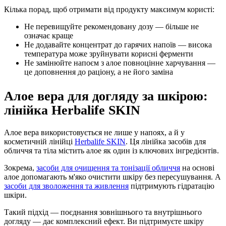
Кілька порад, щоб отримати від продукту максимум користі:
Не перевищуйте рекомендовану дозу — більше не
означає краще
Не додавайте концентрат до гарячих напоїв — висока
температура може зруйнувати корисні ферменти
Не замінюйте напоєм з алое повноцінне харчування —
це доповнення до раціону, а не його заміна
Алое вера для догляду за шкірою:
лінійка Herbalife SKIN
Алое вера використовується не лише у напоях, а й у
косметичній лінійці
Herbalife SKIN
. Ця лінійка засобів для
обличчя та тіла містить алое як один із ключових інгредієнтів.
Зокрема,
засоби для очищення та тонізації обличчя
на основі
алое допомагають м'яко очистити шкіру без пересушування. А
засоби для зволоження та живлення
підтримують гідратацію
шкіри.
Такий підхід — поєднання зовнішнього та внутрішнього
догляду — дає комплексний ефект. Ви підтримуєте шкіру