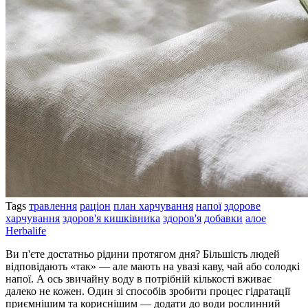
Tags
травлення
раціон
план харчування
напої
здорове
харчування
здоров'я кишківника
здоров'я
добавки
алое
Herbalife
Ви п'єте достатньо рідини протягом дня? Більшість людей
відповідають «так» — але мають на увазі каву, чай або солодкі
напої. А ось звичайну воду в потрібній кількості вживає
далеко не кожен. Один зі способів зробити процес гідратації
приємнішим та кориснішим — додати до води рослинний