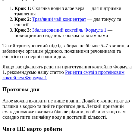
Крок 1:
Склянка води з алое вера — для підтримки
травлення
Крок 2:
Трав'яний чай концентрат
— для тонусу та
енергії
Крок 3:
Збалансований коктейль Формула 1
—
повноцінний сніданок з білком та вітамінами
Такий триступеневий підхід забирає не більше 5–7 хвилин, а
забезпечує організм рідиною, поживними речовинами та
енергією на перші години дня.
Якщо вас цікавлять рецепти приготування коктейлю Формула
1, рекомендуємо нашу статтю
Рецепти смузі з протеїновим
коктейлем Формула 1
.
Протягом дня
Алое можна вживати не лише вранці. Додайте концентрат до
пляшки з водою та пийте протягом дня. Легкий приємний
смак допоможе вживати більше рідини, особливо якщо вам
складно пити звичайну воду в достатній кількості.
Чого НЕ варто робити