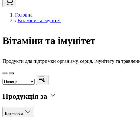
Головна
/
Вітаміни та імунітет
Вітаміни та імунітет
Продукти для підтримки організму, серця, імунітету та травленн
Продукція за
Skip
filter
Категорія
to
product
list