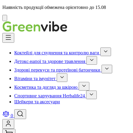
Наявність продукції обмежена орієнтовно до 15.08
Відмінити
Skip
to
Content
Коктейлі для схуднення та контролю ваги
Show
Детокс-напої та здорове травлення
submenu
Show
for
Здорові перекуси та протеїнові батончики
submenu
Коктейлі
Show
for
для
Вітаміни та імунітет
submenu
Детокс-
схуднення
Show
for
напої
та
Косметика та догляд за шкірою
submenu
Здорові
та
контролю
Show
for
перекуси
здорове
ваги
Спортивне харчування Herbalife24
submenu
Вітаміни
та
травлення
category
Show
for
та
протеїнові
Шейкери та аксесуари
category
submenu
Косметика
імунітет
батончики
for
та
category
category
Спортивне
догляд
0
харчування
за
Herbalife24
шкірою
category
category