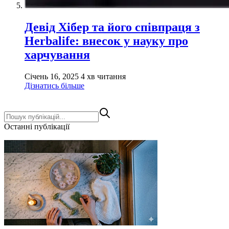
Девід Хібер та його співпраця з
Herbalife: внесок у науку про
харчування
Січень 16, 2025
4 хв читання
Дізнатись більше
Останні публікації