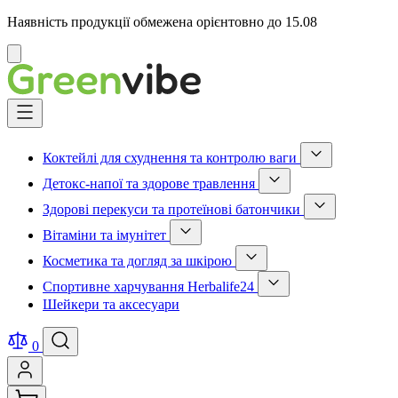
Наявність продукції обмежена орієнтовно до 15.08
Відмінити
Skip
to
Content
Коктейлі для схуднення та контролю ваги
Show
Детокс-напої та здорове травлення
submenu
Show
for
Здорові перекуси та протеїнові батончики
submenu
Коктейлі
Show
for
для
Вітаміни та імунітет
submenu
Детокс-
схуднення
Show
for
напої
та
Косметика та догляд за шкірою
submenu
Здорові
та
контролю
Show
for
перекуси
здорове
ваги
Спортивне харчування Herbalife24
submenu
Вітаміни
та
травлення
category
Show
for
та
протеїнові
Шейкери та аксесуари
category
submenu
Косметика
імунітет
батончики
for
та
category
category
Спортивне
догляд
0
харчування
за
Herbalife24
шкірою
category
category