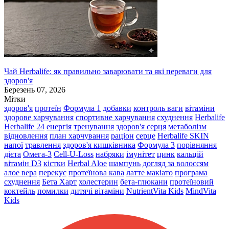
Чай Herbalife: як правильно заварювати та які переваги для
здоров'я
Березень 07, 2026
Мітки
здоров'я
протеїн
Формула 1
добавки
контроль ваги
вітаміни
здорове харчування
спортивне харчування
схуднення
Herbalife
Herbalife 24
енергія
тренування
здоров'я серця
метаболізм
відновлення
план харчування
раціон
серце
Herbalife SKIN
напої
травлення
здоров'я кишківника
Формула 3
порівняння
дієта
Омега-3
Cell-U-Loss
набряки
імунітет
цинк
кальцій
вітамін D3
кістки
Herbal Aloe
шампунь
догляд за волоссям
алое вера
перекус
протеїнова кава
латте макіато
програма
схуднення
Бета Харт
холестерин
бета-глюкани
протеїновий
коктейль
помилки
дитячі вітаміни
NutrientVita Kids
MindVita
Kids