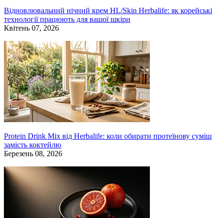
Відновлювальний нічний крем HL/Skin Herbalife: як корейські
технології працюють для вашої шкіри
Квітень 07, 2026
Protein Drink Mix від Herbalife: коли обирати протеїнову суміш
замість коктейлю
Березень 08, 2026