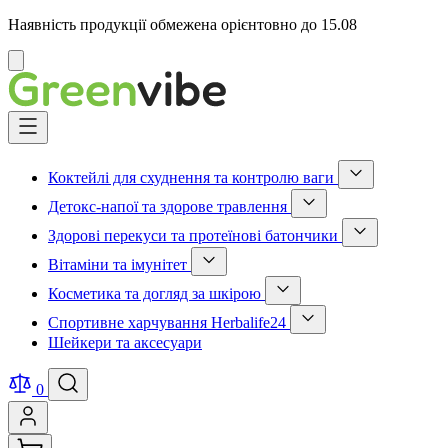
Наявність продукції обмежена орієнтовно до 15.08
Відмінити
Skip
to
Content
Коктейлі для схуднення та контролю ваги
Show
Детокс-напої та здорове травлення
submenu
Show
for
Здорові перекуси та протеїнові батончики
submenu
Коктейлі
Show
for
для
Вітаміни та імунітет
submenu
Детокс-
схуднення
Show
for
напої
та
Косметика та догляд за шкірою
submenu
Здорові
та
контролю
Show
for
перекуси
здорове
ваги
Спортивне харчування Herbalife24
submenu
Вітаміни
та
травлення
category
Show
for
та
протеїнові
Шейкери та аксесуари
category
submenu
Косметика
імунітет
батончики
for
та
category
category
Спортивне
догляд
0
харчування
за
Herbalife24
шкірою
category
category