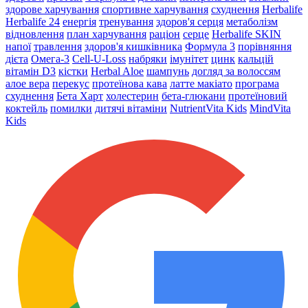
здорове харчування
спортивне харчування
схуднення
Herbalife
Herbalife 24
енергія
тренування
здоров'я серця
метаболізм
відновлення
план харчування
раціон
серце
Herbalife SKIN
напої
травлення
здоров'я кишківника
Формула 3
порівняння
дієта
Омега-3
Cell-U-Loss
набряки
імунітет
цинк
кальцій
вітамін D3
кістки
Herbal Aloe
шампунь
догляд за волоссям
алое вера
перекус
протеїнова кава
латте макіато
програма
схуднення
Бета Харт
холестерин
бета-глюкани
протеїновий
коктейль
помилки
дитячі вітаміни
NutrientVita Kids
MindVita
Kids