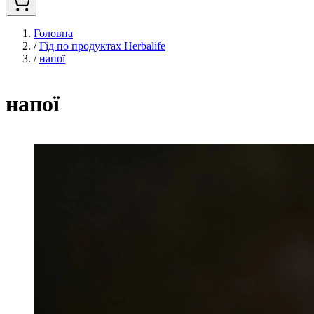
Головна
/
Гід по продуктах Herbalife
/
напої
напої