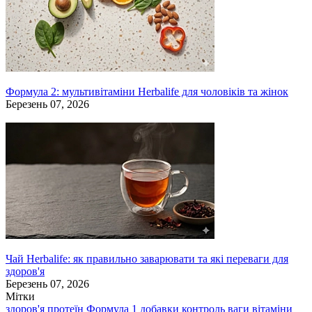
Формула 2: мультивітаміни Herbalife для чоловіків та жінок
Березень 07, 2026
Чай Herbalife: як правильно заварювати та які переваги для
здоров'я
Березень 07, 2026
Мітки
здоров'я
протеїн
Формула 1
добавки
контроль ваги
вітаміни