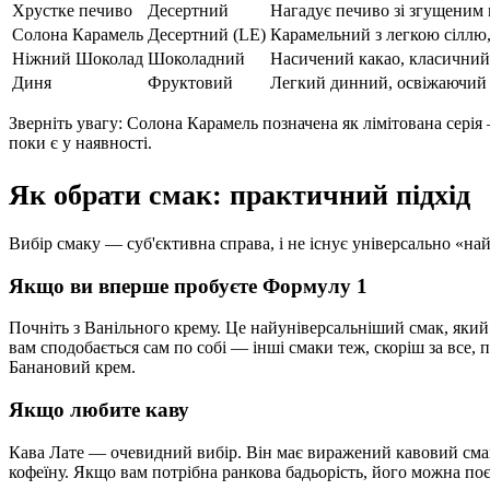
Хрустке печиво
Десертний
Нагадує печиво зі згущеним
Солона Карамель
Десертний (LE)
Карамельний з легкою сіллю, 
Ніжний Шоколад
Шоколадний
Насичений какао, класични
Диня
Фруктовий
Легкий динний, освіжаючий 
Зверніть увагу: Солона Карамель позначена як лімітована серія
поки є у наявності.
Як обрати смак: практичний підхід
Вибір смаку — суб'єктивна справа, і не існує універсально «на
Якщо ви вперше пробуєте Формулу 1
Почніть з Ванільного крему. Це найуніверсальніший смак, яки
вам сподобається сам по собі — інші смаки теж, скоріш за все
Банановий крем.
Якщо любите каву
Кава Лате — очевидний вибір. Він має виражений кавовий смак і
кофеїну. Якщо вам потрібна ранкова бадьорість, його можна по