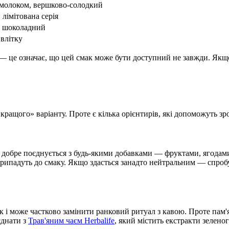
 молоком, вершково-солодкий
лімітована серія
й шоколадний
влітку
 — це означає, що цей смак може бути доступний не завжди. Якщо
йкращого» варіанту. Проте є кілька орієнтирів, які допоможуть з
й добре поєднується з будь-якими добавками — фруктами, ягодам
, припадуть до смаку. Якщо здасться занадто нейтральним — спро
 може частково замінити ранковий ритуал з кавою. Проте пам'ята
єднати з
Трав'яним чаєм Herbalife
, який містить екстракти зелено