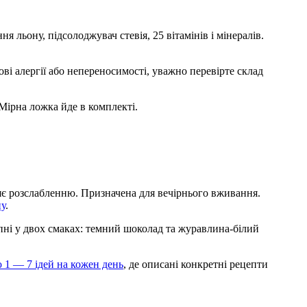
ня льону, підсолоджувач стевія, 25 вітамінів і мінералів.
ові алергії або непереносимості, уважно перевірте склад
Мірна ложка йде в комплекті.
ияє розслабленню. Призначена для вечірнього вживання.
ну
.
пні у двох смаках: темний шоколад та журавлина-білий
 1 — 7 ідей на кожен день
, де описані конкретні рецепти