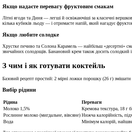
Якщо надаєте перевагу фруктовим смакам
Літні ягоди та Диня — легші й освіжаючіші за класичні вершко
кілька кубиків льоду — і отримаєте напій, який нагадує фрукто
Якщо любите солодке
Хрустке печиво та Солона Карамель — найбільш «десертні» сма
звичайних солодощів. Банановий крем також досить солодкий і 
З чим і як готувати коктейль
Базовий рецепт простий: 2 мірні ложки порошку (26 г) змішати 
Вибір рідини
Рідина
Переваги
Молоко 1,5%
Кремова текстура, 18 г б
Рослинне молоко (мигдальне, вівсяне)
Нижча калорійність, під
Вода
Мінімум калорій, найш