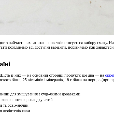
е з найчастіших запитань новачків стосується вибору смаку. На 
татті розглянемо всі доступні варіанти, порівняємо їхні характер
аїні
Шість із них — на основній сторінці продукту, ще два — на
окре
євого білка, 25 вітамінів і мінералів, 18 г білка на порцію (при 
льний для змішування з будь-якими добавками
шковою ноткою, солодкуватий
ий та освіжаючий
я любителів кави