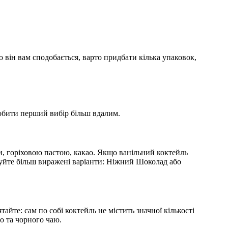
 він вам сподобається, варто придбати кілька упаковок,
робити перший вибір більш вдалим.
и, горіховою пастою, какао. Якщо ванільний коктейль
буйте більш виражені варіанти: Ніжний Шоколад або
йте: сам по собі коктейль не містить значної кількості
го та чорного чаю.