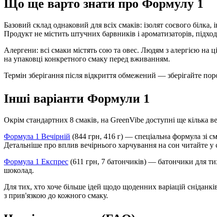
Що ще варто знати про Формулу 1
Базовий склад однаковий для всіх смаків: ізолят соєвого білка, і
Продукт не містить штучних барвників і ароматизаторів, підход
Алергени: всі смаки містять сою та овес. Людям з алергією на ц
на упаковці конкретного смаку перед вживанням.
Термін зберігання після відкриття обмежений — зберігайте по
Інші варіанти Формули 1
Окрім стандартних 8 смаків, на GreenVibe доступні ще кілька в
Формула 1 Вечірній
(844 грн, 416 г) — спеціальна формула зі 
Детальніше про вплив вечірнього харчування на сон читайте у 
Формула 1 Експрес
(611 грн, 7 батончиків) — батончики для т
шоколад.
Для тих, хто хоче більше ідей щодо щоденних варіацій сніданк
з прив'язкою до кожного смаку.