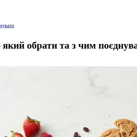
днувати
який обрати та з чим поєднув