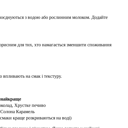
е поєднуються з водою або рослинним молоком. Додайте
корисним для тих, хто намагається зменшити споживання
о впливають на смак і текстуру.
ь найкраще
колад, Хрустке печиво
, Солона Карамель
 смаки краще розкриваються на воді)