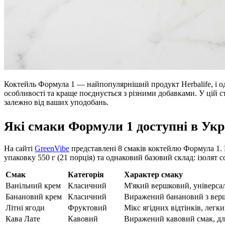
Коктейль Формула 1 — найпопулярніший продукт Herbalife, і одн
особливості та краще поєднується з різними добавками. У цій с
залежно від ваших уподобань.
Які смаки Формули 1 доступні в Укр
На сайті
GreenVibe
представлені 8 смаків коктейлю Формула 1. 
упаковку 550 г (21 порція) та однаковий базовий склад: ізолят со
Смак
Категорія
Характер смаку
Ванільний крем
Класичний
М'який вершковий, універса
Банановий крем
Класичний
Виражений банановий з вер
Літні ягоди
Фруктовий
Мікс ягідних відтінків, легк
Кава Лате
Кавовий
Виражений кавовий смак, дл