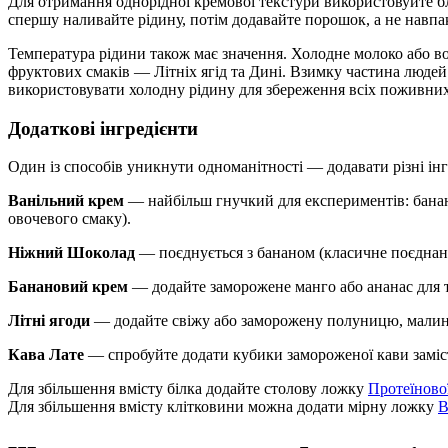
Для отримання однорідної кремової текстури використовуйте бл
спершу наливайте рідину, потім додавайте порошок, а не навпа
Температура рідини також має значення. Холодне молоко або во
фруктових смаків — Літніх ягід та Дині. Взимку частина люде
використовувати холодну рідину для збереження всіх поживних
Додаткові інгредієнти
Один із способів уникнути одноманітності — додавати різні інг
Ванільний крем
— найбільш гнучкий для експериментів: банан 
овочевого смаку).
Ніжний Шоколад
— поєднується з бананом (класичне поєднанн
Банановий крем
— додайте заморожене манго або ананас для тр
Літні ягоди
— додайте свіжу або заморожену полуницю, малину 
Кава Лате
— спробуйте додати кубики замороженої кави заміст
Для збільшення вмісту білка додайте столову ложку
Протеїново
Для збільшення вмісту клітковини можна додати мірну ложку
В