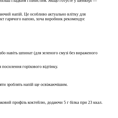
 більш гладким і пінистим. Якщо готуєте у шейкері —
аючий напій. Це особливо актуально влітку для
ект гарячого напою, хоча виробник рекомендує
бо навіть шпинат (для зеленого смузі без вираженого
посилення горіхового відтінку.
.
яти зроблять напій ще освіжаючішим.
ковий профіль коктейлю, додаючи 5 г білка при 23 ккал.