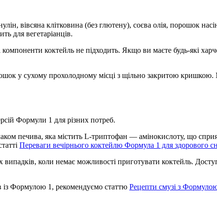
нулін, вівсяна клітковина (без глютену), соєва олія, порошок насін
ить для вегетаріанців.
і компоненти коктейль не підходить. Якщо ви маєте будь-які харч
рошок у сухому прохолодному місці з щільно закритою кришкою. 
ерсій Формули 1 для різних потреб.
смаком печива, яка містить L-триптофан — амінокислоту, що спр
статті
Переваги вечірнього коктейлю Формула 1 для здорового с
их випадків, коли немає можливості приготувати коктейль. Досту
ів із Формулою 1, рекомендуємо статтю
Рецепти смузі з Формулою