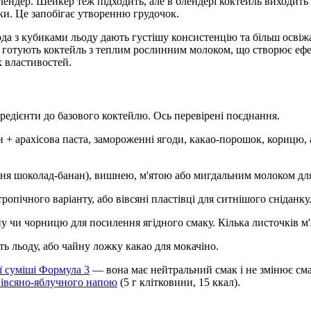
ендер. Шейкер теж підходить, але в блендері коктейль виходить
ки. Це запобігає утворенню грудочок.
да з кубиками льоду дають густішу консистенцію та більш освіж
й готують коктейль з теплим рослинним молоком, що створює еф
 властивостей.
редієнти до базового коктейлю. Ось перевірені поєднання.
+ арахісова паста, замороженні ягоди, какао-порошок, корицю, а
я шоколад-банан), вишнею, м'ятою або мигдальним молоком для 
опічного варіанту, або вівсяні пластівці для ситнішого сніданку
чи чорницю для посилення ягідного смаку. Кілька листочків м'
ь льоду, або чайну ложку какао для мокачіно.
ї суміші Формула 3
— вона має нейтральний смак і не змінює сма
івсяно-яблучного напою
(5 г клітковини, 15 ккал).