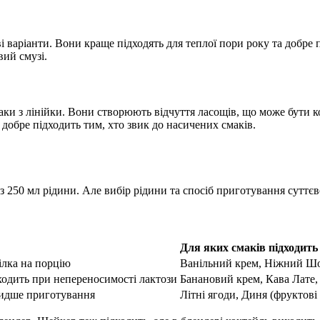
ві варіанти. Вони краще підходять для теплої пори року та добр
вий смузі.
ки з лінійки. Вони створюють відчуття ласощів, що може бути 
добре підходить тим, хто звик до насичених смаків.
з 250 мл рідини. Але вибір рідини та спосіб приготування суттєв
Для яких смаків підходит
ілка на порцію
Ванільний крем, Ніжний Шо
ходить при непереносимості лактози
Банановий крем, Кава Лате
видше приготування
Літні ягоди, Диня (фруктові