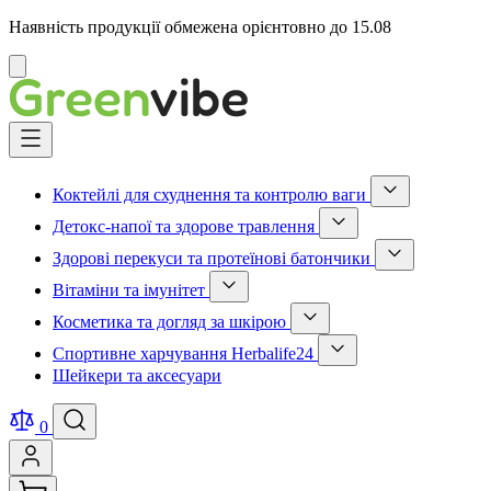
Наявність продукції обмежена орієнтовно до 15.08
Відмінити
Skip
to
Content
Коктейлі для схуднення та контролю ваги
Show
Детокс-напої та здорове травлення
submenu
Show
for
Здорові перекуси та протеїнові батончики
submenu
Коктейлі
Show
for
для
Вітаміни та імунітет
submenu
Детокс-
схуднення
Show
for
напої
та
Косметика та догляд за шкірою
submenu
Здорові
та
контролю
Show
for
перекуси
здорове
ваги
Спортивне харчування Herbalife24
submenu
Вітаміни
та
травлення
category
Show
for
та
протеїнові
Шейкери та аксесуари
category
submenu
Косметика
імунітет
батончики
for
та
category
category
Спортивне
догляд
0
харчування
за
Herbalife24
шкірою
category
category