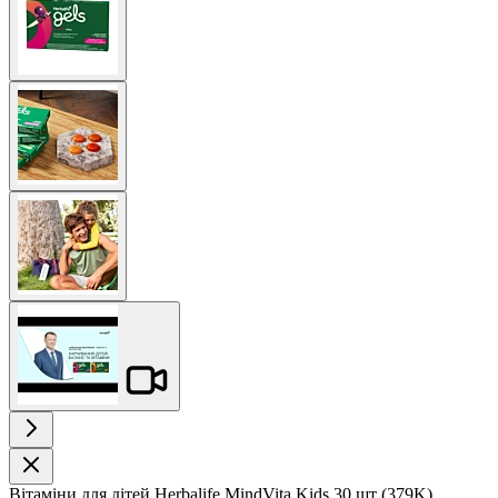
image
View
larger
image
View
larger
image
View
larger
image
Вітаміни для дітей Herbalife MindVita Kids 30 шт (379K)