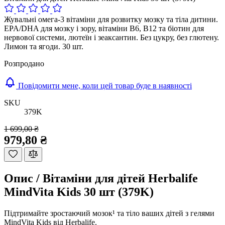
Жувальні омега-3 вітаміни для розвитку мозку та тіла дитини.
EPA/DHA для мозку і зору, вітаміни B6, B12 та біотин для
нервової системи, лютеїн і зеаксантин. Без цукру, без глютену.
Лимон та ягоди. 30 шт.
Розпродано
Повідомити мене, коли цей товар буде в наявності
SKU
379K
1 699,00 ₴
979,80 ₴
Опис /
Вітаміни для дітей Herbalife
MindVita Kids 30 шт (379K)
Підтримайте зростаючий мозок¹ та тіло ваших дітей з гелями
MindVita Kids від Herbalife.