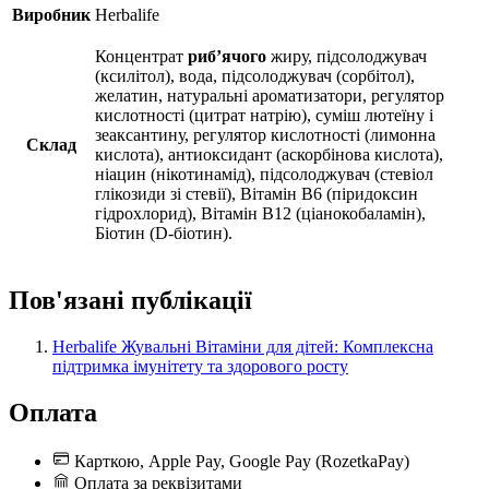
Виробник
Herbalife
Концентрат
рибʼячого
жиру, підсолоджувач
(ксилітол), вода, підсолоджувач (сорбітол),
желатин, натуральні ароматизатори, регулятор
кислотності (цитрат натрію), суміш лютеїну і
зеаксантину, регулятор кислотності (лимонна
Склад
кислота), антиоксидант (аскорбінова кислота),
ніацин (нікотинамід), підсолоджувач (стевіол
глікозиди зі стевії), Вітамін В6 (піридоксин
гідрохлорид), Вітамін В12 (ціанокобаламін),
Біотин (D-біотин).
Пов'язані публікації
Herbalife Жувальні Вітаміни для дітей: Комплексна
підтримка імунітету та здорового росту
Оплата
Карткою, Apple Pay, Google Pay (RozetkaPay)
Оплата за реквізитами