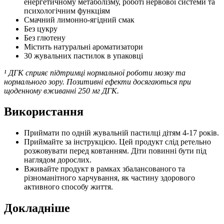
енергетичному метаболізму, роботі нервової системи та
психологічним функціям
Смачний лимонно-ягідний смак
Без цукру
Без глютену
Містить натуральні ароматизатори
30 жувальних пастилок в упаковці
¹ ДГК сприяє підтримці нормальної роботи мозку та
нормального зору. Позитивні ефекти досягаються при
щоденному вживанні 250 мг ДГК.
Використання
Приймати по одній жувальній пастилці дітям 4-17 років.
Приймайте за інструкцією. Цей продукт слід ретельно
розжовувати перед ковтанням. Діти повинні бути під
наглядом дорослих.
Вживайте продукт в рамках збалансованого та
різноманітного харчування, як частину здорового
активного способу життя.
Докладніше