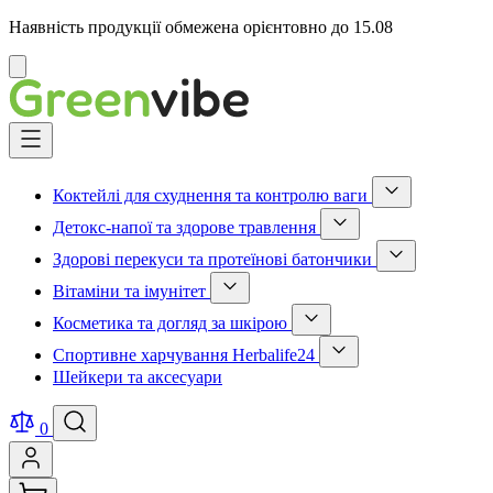
Наявність продукції обмежена орієнтовно до 15.08
Відмінити
Skip
to
Content
Коктейлі для схуднення та контролю ваги
Show
Детокс-напої та здорове травлення
submenu
Show
for
Здорові перекуси та протеїнові батончики
submenu
Коктейлі
Show
for
для
Вітаміни та імунітет
submenu
Детокс-
схуднення
Show
for
напої
та
Косметика та догляд за шкірою
submenu
Здорові
та
контролю
Show
for
перекуси
здорове
ваги
Спортивне харчування Herbalife24
submenu
Вітаміни
та
травлення
category
Show
for
та
протеїнові
Шейкери та аксесуари
category
submenu
Косметика
імунітет
батончики
for
та
category
category
Спортивне
догляд
0
харчування
за
Herbalife24
шкірою
category
category