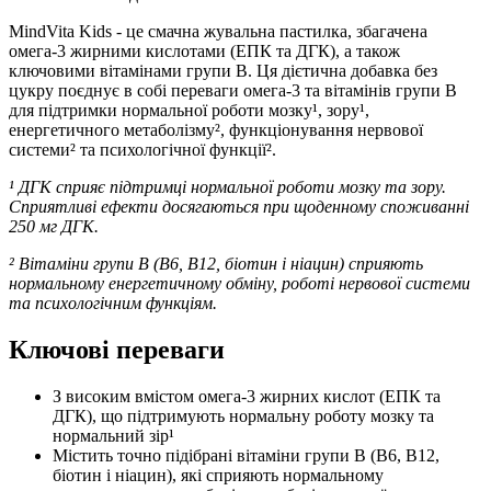
MindVita Kids - це смачна жувальна пастилка, збагачена
омега-3 жирними кислотами (ЕПК та ДГК), а також
ключовими вітамінами групи В. Ця дієтична добавка без
цукру поєднує в собі переваги омега-3 та вітамінів групи В
для підтримки нормальної роботи мозку¹, зору¹,
енергетичного метаболізму², функціонування нервової
системи² та психологічної функції².
¹ ДГК сприяє підтримці нормальної роботи мозку та зору.
Сприятливі ефекти досягаються при щоденному споживанні
250 мг ДГК.
² Вітаміни групи В (В6, В12, біотин і ніацин) сприяють
нормальному енергетичному обміну, роботі нервової системи
та психологічним функціям.
Ключові переваги
З високим вмістом омега-3 жирних кислот (ЕПК та
ДГК), що підтримують нормальну роботу мозку та
нормальний зір¹
Містить точно підібрані вітаміни групи В (В6, В12,
біотин і ніацин), які сприяють нормальному