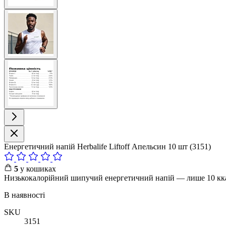
View
larger
image
View
larger
image
Енергетичний напій Herbalife Liftoff Апельсин 10 шт (3151)
5
у кошиках
Низькокалорійний шипучий енергетичний напій — лише 10 ккал. 
В наявності
SKU
3151