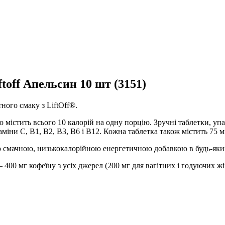
toff Апельсин 10 шт (3151)
ного смаку з LiftOff®.
 містить всього 10 калорій на одну порцію. Зручні таблетки, уп
таміни С, В1, В2, В3, В6 і В12. Кожна таблетка також містить 75
ю смачною, низькокалорійною енергетичною добавкою в будь-який 
00 мг кофеїну з усіх джерел (200 мг для вагітних і годуючих ж