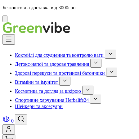
Безкоштовна доставка від 3000грн
Відмінити
Skip
to
Content
Коктейлі для схуднення та контролю ваги
Show
Детокс-напої та здорове травлення
submenu
Show
for
Здорові перекуси та протеїнові батончики
submenu
Коктейлі
Show
for
для
Вітаміни та імунітет
submenu
Детокс-
схуднення
Show
for
напої
та
Косметика та догляд за шкірою
submenu
Здорові
та
контролю
Show
for
перекуси
здорове
ваги
Спортивне харчування Herbalife24
submenu
Вітаміни
та
травлення
category
Show
for
та
протеїнові
Шейкери та аксесуари
category
submenu
Косметика
імунітет
батончики
for
та
category
category
Спортивне
догляд
0
харчування
за
Herbalife24
шкірою
category
category