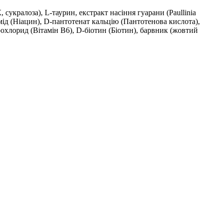
сукралоза), L-таурин, екстракт насіння гуарани (Paullinia
амід (Ніацин), D-пантотенат кальцію (Пантотенова кислота),
рохлорид (Вітамін B6), D-біотин (Біотин), барвник (жовтий