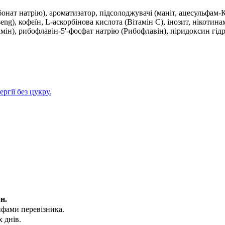
нат натрію), ароматизатор, підсолоджувачі (маніт, ацесульфам-К, 
eng), кофеїн, L-аскорбінова кислота (Вітамін C), інозит, нікотин
іамін), рибофлавін-5'-фосфат натрію (Рибофлавін), піридоксин гід
ергії без цукру.
н.
ифами перевізника.
 днів.