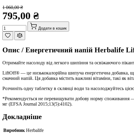
1 060,00 ₴
795,00 ₴
Кількість
Додати в кошик
Опис /
Енергетичний напій Herbalife Lif
Отримайте насолоду від легкого шипіння та освіжаючого пікант
LiftOff® — це низькокалорійна шипуча енергетична добавка, що
смачний напій. Ця добавка містить важливі вітаміни, такі як ві
Розчиніть одну таблетку в склянці води та насолоджуйтесь ціє
*Рекомендується не перевищувати добову норму споживання — 4
мг (EFSA Journal 2015;13(5):4102).
Докладніше
Виробник
Herbalife