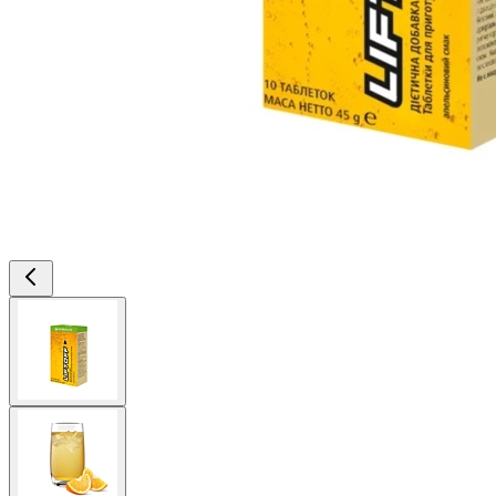
View
larger
image
View
larger
image