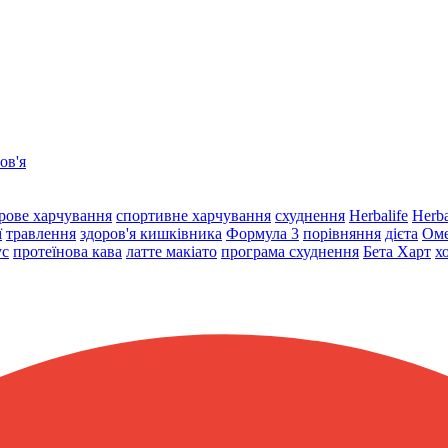
ов'я
рове харчування
спортивне харчування
схуднення
Herbalife
Herba
ї
травлення
здоров'я кишківника
Формула 3
порівняння
дієта
Оме
ус
протеїнова кава
латте макіато
програма схуднення
Бета Харт
х