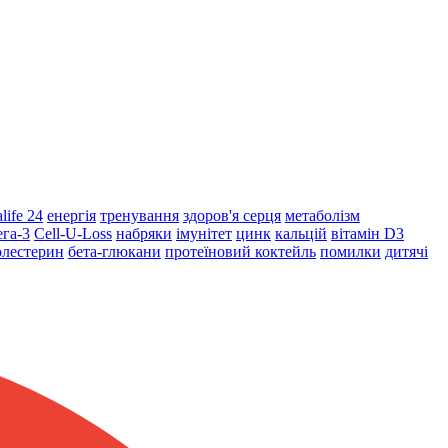
life 24
енергія
тренування
здоров'я серця
метаболізм
га-3
Cell-U-Loss
набряки
імунітет
цинк
кальцій
вітамін D3
олестерин
бета-глюкани
протеїновий коктейль
помилки
дитячі