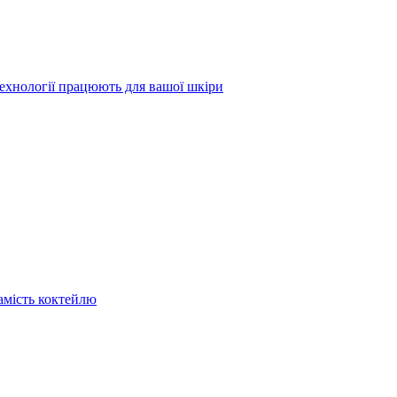
технології працюють для вашої шкіри
замість коктейлю