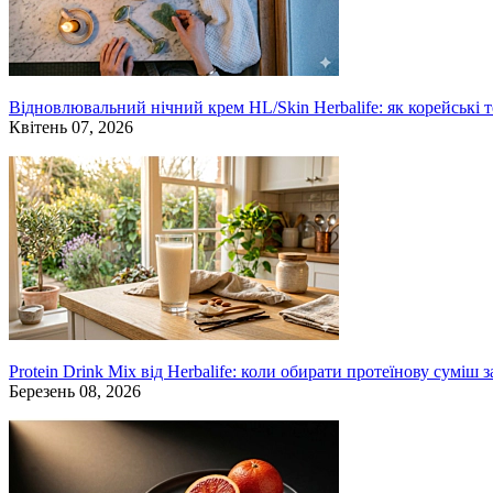
Відновлювальний нічний крем HL/Skin Herbalife: як корейські 
Квітень 07, 2026
Protein Drink Mix від Herbalife: коли обирати протеїнову суміш 
Березень 08, 2026