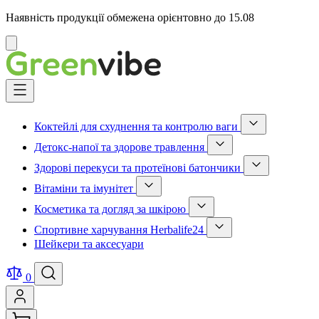
Наявність продукції обмежена орієнтовно до 15.08
Відмінити
Skip
to
Content
Коктейлі для схуднення та контролю ваги
Show
Детокс-напої та здорове травлення
submenu
Show
for
Здорові перекуси та протеїнові батончики
submenu
Коктейлі
Show
for
для
Вітаміни та імунітет
submenu
Детокс-
схуднення
Show
for
напої
та
Косметика та догляд за шкірою
submenu
Здорові
та
контролю
Show
for
перекуси
здорове
ваги
Спортивне харчування Herbalife24
submenu
Вітаміни
та
травлення
category
Show
for
та
протеїнові
Шейкери та аксесуари
category
submenu
Косметика
імунітет
батончики
for
та
category
category
Спортивне
догляд
0
харчування
за
Herbalife24
шкірою
category
category