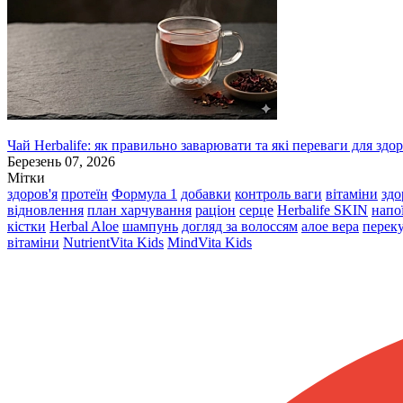
Чай Herbalife: як правильно заварювати та які переваги для здор
Березень 07, 2026
Мітки
здоров'я
протеїн
Формула 1
добавки
контроль ваги
вітаміни
здо
відновлення
план харчування
раціон
серце
Herbalife SKIN
напо
кістки
Herbal Aloe
шампунь
догляд за волоссям
алое вера
перек
вітаміни
NutrientVita Kids
MindVita Kids