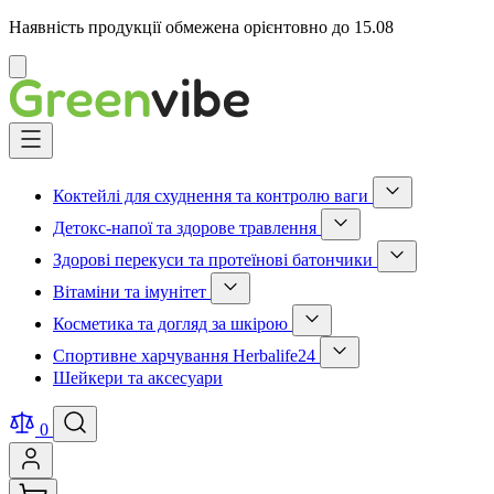
Наявність продукції обмежена орієнтовно до 15.08
Відмінити
Skip
to
Content
Коктейлі для схуднення та контролю ваги
Show
Детокс-напої та здорове травлення
submenu
Show
for
Здорові перекуси та протеїнові батончики
submenu
Коктейлі
Show
for
для
Вітаміни та імунітет
submenu
Детокс-
схуднення
Show
for
напої
та
Косметика та догляд за шкірою
submenu
Здорові
та
контролю
Show
for
перекуси
здорове
ваги
Спортивне харчування Herbalife24
submenu
Вітаміни
та
травлення
category
Show
for
та
протеїнові
Шейкери та аксесуари
category
submenu
Косметика
імунітет
батончики
for
та
category
category
Спортивне
догляд
0
харчування
за
Herbalife24
шкірою
category
category