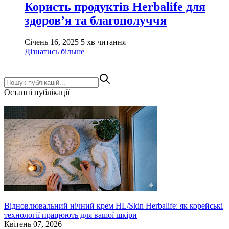
Користь продуктів Herbalife для
здоров’я та благополуччя
Січень 16, 2025
5 хв читання
Дізнатись більше
Останні публікації
Відновлювальний нічний крем HL/Skin Herbalife: як корейські
технології працюють для вашої шкіри
Квітень 07, 2026