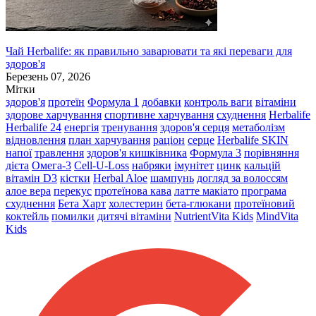
Чай Herbalife: як правильно заварювати та які переваги для
здоров'я
Березень 07, 2026
Мітки
здоров'я
протеїн
Формула 1
добавки
контроль ваги
вітаміни
здорове харчування
спортивне харчування
схуднення
Herbalife
Herbalife 24
енергія
тренування
здоров'я серця
метаболізм
відновлення
план харчування
раціон
серце
Herbalife SKIN
напої
травлення
здоров'я кишківника
Формула 3
порівняння
дієта
Омега-3
Cell-U-Loss
набряки
імунітет
цинк
кальцій
вітамін D3
кістки
Herbal Aloe
шампунь
догляд за волоссям
алое вера
перекус
протеїнова кава
латте макіато
програма
схуднення
Бета Харт
холестерин
бета-глюкани
протеїновий
коктейль
помилки
дитячі вітаміни
NutrientVita Kids
MindVita
Kids