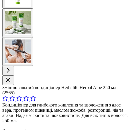
View
larger
image
View
larger
image
Зміцнювальний кондиціонер Herbalife Herbal Aloe 250 мл
(2565)
Кондиціонер для глибокого живлення та зволоження з алое
вера, протеїном пшениці, маслом жожоба, розторопші, чіа та
агави. Надає м'якість та шовковистість. Для всіх типів волосся.
250 мл.