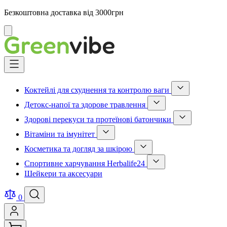
Безкоштовна доставка від 3000грн
Відмінити
Skip
to
Content
Коктейлі для схуднення та контролю ваги
Show
Детокс-напої та здорове травлення
submenu
Show
for
Здорові перекуси та протеїнові батончики
submenu
Коктейлі
Show
for
для
Вітаміни та імунітет
submenu
Детокс-
схуднення
Show
for
напої
та
Косметика та догляд за шкірою
submenu
Здорові
та
контролю
Show
for
перекуси
здорове
ваги
Спортивне харчування Herbalife24
submenu
Вітаміни
та
травлення
category
Show
for
та
протеїнові
Шейкери та аксесуари
category
submenu
Косметика
імунітет
батончики
for
та
category
category
Спортивне
догляд
0
харчування
за
Herbalife24
шкірою
category
category