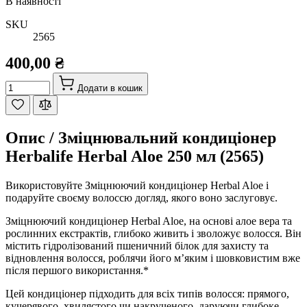
В наявності
SKU
2565
400,00 ₴
Кількість
Додати в кошик
Опис /
Зміцнювальний кондиціонер
Herbalife Herbal Aloe 250 мл (2565)
Використовуйте Зміцнюючий кондиціонер Herbal Aloe і
подаруйте своєму волоссю догляд, якого воно заслуговує.
Зміцнюючий кондиціонер Herbal Aloe, на основі алое вера та
рослинних екстрактів, глибоко живить і зволожує волосся. Він
містить гідролізований пшеничний білок для захисту та
відновлення волосся, роблячи його м’яким і шовковистим вже
після першого використання.*
Цей кондиціонер підходить для всіх типів волосся: прямого,
кучерявого, хвилястого чи накрученого, даруючи глибоке