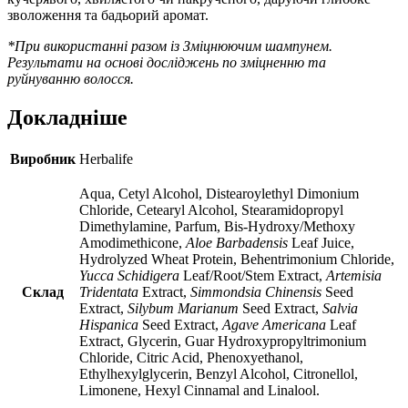
зволоження та бадьорий аромат.
*При використанні разом із Зміцнюючим шампунем.
Результати на основі досліджень по зміцненню та
руйнуванню волосся.
Докладніше
Виробник
Herbalife
Aqua, Cetyl Alcohol, Distearoylethyl Dimonium
Chloride, Cetearyl Alcohol, Stearamidopropyl
Dimethylamine, Parfum, Bis-Hydroxy/Methoxy
Amodimethicone,
Aloe Barbadensis
Leaf Juice,
Hydrolyzed Wheat Protein, Behentrimonium Chloride,
Yucca Schidigera
Leaf/Root/Stem Extract,
Artemisia
Склад
Tridentata
Extract,
Simmondsia Chinensis
Seed
Extract,
Silybum Marianum
Seed Extract,
Salvia
Hispanica
Seed Extract,
Agave Americana
Leaf
Extract, Glycerin, Guar Hydroxypropyltrimonium
Chloride, Citric Acid, Phenoxyethanol,
Ethylhexylglycerin, Benzyl Alcohol, Citronellol,
Limonene, Hexyl Cinnamal and Linalool.