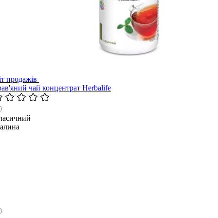
іт продажів
рав'яний чай концентрат Herbalife
ласичний
алина