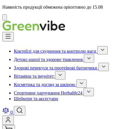
Наявність продукції обмежена орієнтовно до 15.08
Відмінити
Skip
to
Content
Коктейлі для схуднення та контролю ваги
Show
Детокс-напої та здорове травлення
submenu
Show
for
Здорові перекуси та протеїнові батончики
submenu
Коктейлі
Show
for
для
Вітаміни та імунітет
submenu
Детокс-
схуднення
Show
for
напої
та
Косметика та догляд за шкірою
submenu
Здорові
та
контролю
Show
for
перекуси
здорове
ваги
Спортивне харчування Herbalife24
submenu
Вітаміни
та
травлення
category
Show
for
та
протеїнові
Шейкери та аксесуари
category
submenu
Косметика
імунітет
батончики
for
та
category
category
Спортивне
догляд
0
харчування
за
Herbalife24
шкірою
category
category