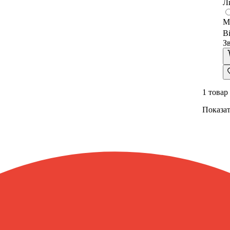
Л
М
В
З
1
товар
Показа