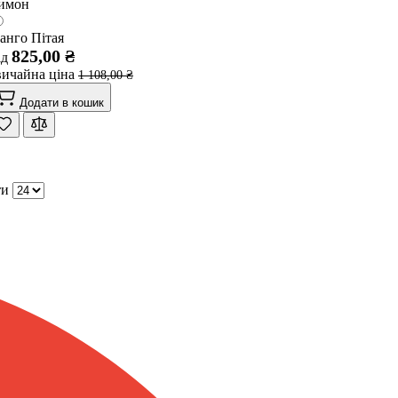
имон
анго Пітая
825,00 ₴
ід
вичайна ціна
1 108,00 ₴
Додати в кошик
ти