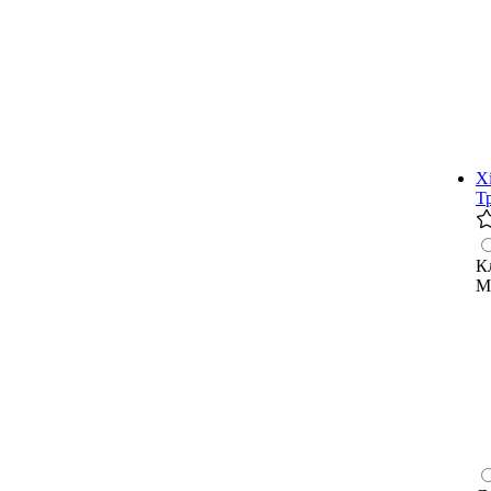
Х
Т
К
М