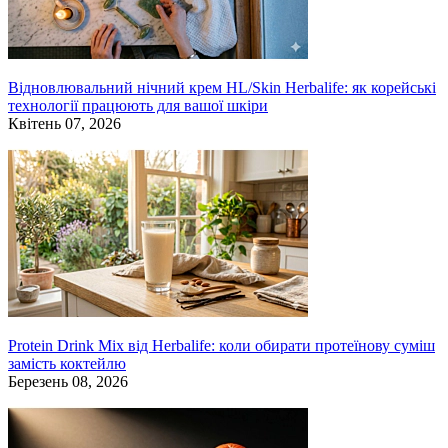
Відновлювальний нічний крем HL/Skin Herbalife: як корейські
технології працюють для вашої шкіри
Квітень 07, 2026
Protein Drink Mix від Herbalife: коли обирати протеїнову суміш
замість коктейлю
Березень 08, 2026