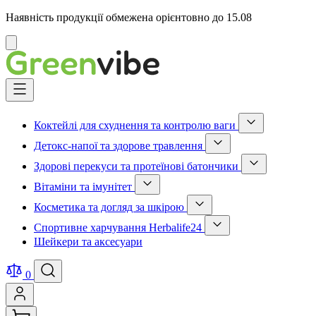
Наявність продукції обмежена орієнтовно до 15.08
Відмінити
Skip
to
Content
Коктейлі для схуднення та контролю ваги
Show
Детокс-напої та здорове травлення
submenu
Show
for
Здорові перекуси та протеїнові батончики
submenu
Коктейлі
Show
for
для
Вітаміни та імунітет
submenu
Детокс-
схуднення
Show
for
напої
та
Косметика та догляд за шкірою
submenu
Здорові
та
контролю
Show
for
перекуси
здорове
ваги
Спортивне харчування Herbalife24
submenu
Вітаміни
та
травлення
category
Show
for
та
протеїнові
Шейкери та аксесуари
category
submenu
Косметика
імунітет
батончики
for
та
category
category
Спортивне
догляд
0
харчування
за
Herbalife24
шкірою
category
category