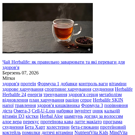
Чай Herbalife: як правильно заварювати та які переваги для
здоров'я
Березень 07, 2026
Мітки
здоров'я
протеїн
Формула 1
добавки
контроль ваги
вітаміни
здорове харчування
спортивне харчування
схуднення
Herbalife
Herbalife 24
енергія
тренування
здоров'я серця
метаболізм
відновлення
план харчування
раціон
серце
Herbalife SKIN
напої
травлення
здоров'я кишківника
Формула 3
порівняння
дієта
Омега-3
Cell-U-Loss
набряки
імунітет
цинк
кальцій
вітамін D3
кістки
Herbal Aloe
шампунь
догляд за волоссям
алое вера
перекус
протеїнова кава
латте макіато
програма
схуднення
Бета Харт
холестерин
бета-глюкани
протеїновий
коктейль
помилки
дитячі вітаміни
NutrientVita Kids
MindVita