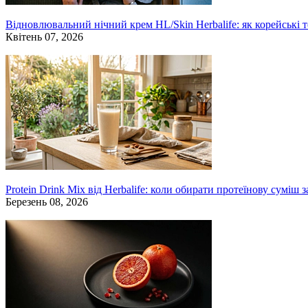
Відновлювальний нічний крем HL/Skin Herbalife: як корейські 
Квітень 07, 2026
Protein Drink Mix від Herbalife: коли обирати протеїнову суміш 
Березень 08, 2026