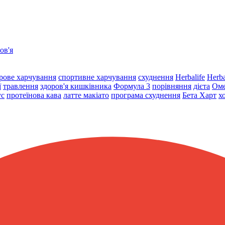
ов'я
рове харчування
спортивне харчування
схуднення
Herbalife
Herba
ї
травлення
здоров'я кишківника
Формула 3
порівняння
дієта
Оме
ус
протеїнова кава
латте макіато
програма схуднення
Бета Харт
х