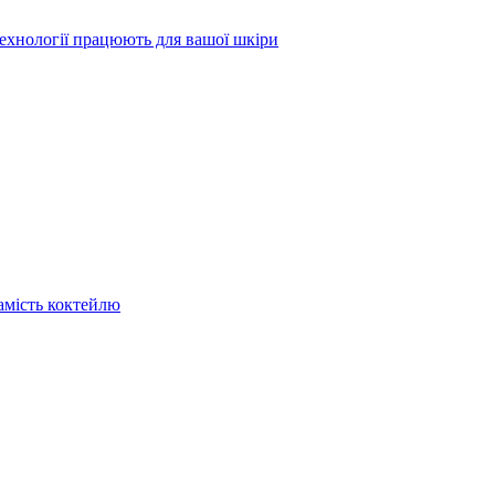
технології працюють для вашої шкіри
замість коктейлю