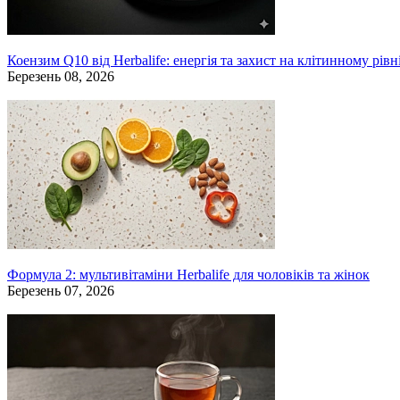
Коензим Q10 від Herbalife: енергія та захист на клітинному рівн
Березень 08, 2026
Формула 2: мультивітаміни Herbalife для чоловіків та жінок
Березень 07, 2026