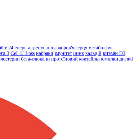
life 24
енергія
тренування
здоров'я серця
метаболізм
га-3
Cell-U-Loss
набряки
імунітет
цинк
кальцій
вітамін D3
олестерин
бета-глюкани
протеїновий коктейль
помилки
дитячі