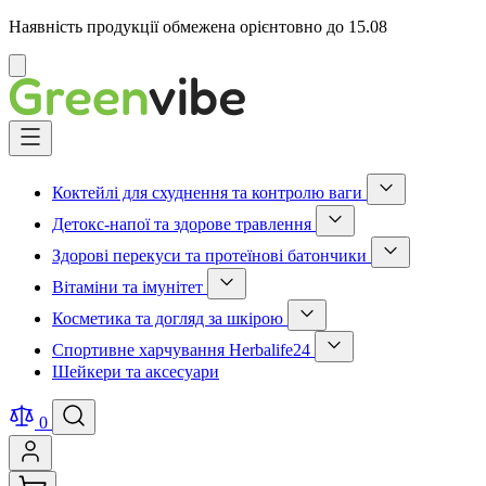
Наявність продукції обмежена орієнтовно до 15.08
Відмінити
Skip
to
Content
Коктейлі для схуднення та контролю ваги
Show
Детокс-напої та здорове травлення
submenu
Show
for
Здорові перекуси та протеїнові батончики
submenu
Коктейлі
Show
for
для
Вітаміни та імунітет
submenu
Детокс-
схуднення
Show
for
напої
та
Косметика та догляд за шкірою
submenu
Здорові
та
контролю
Show
for
перекуси
здорове
ваги
Спортивне харчування Herbalife24
submenu
Вітаміни
та
травлення
category
Show
for
та
протеїнові
Шейкери та аксесуари
category
submenu
Косметика
імунітет
батончики
for
та
category
category
Спортивне
догляд
0
харчування
за
Herbalife24
шкірою
category
category