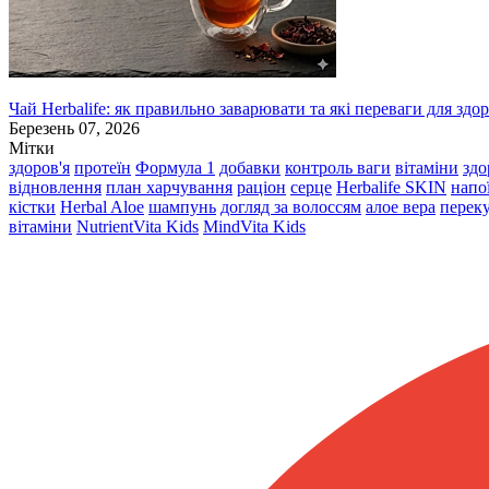
Чай Herbalife: як правильно заварювати та які переваги для здор
Березень 07, 2026
Мітки
здоров'я
протеїн
Формула 1
добавки
контроль ваги
вітаміни
здо
відновлення
план харчування
раціон
серце
Herbalife SKIN
напо
кістки
Herbal Aloe
шампунь
догляд за волоссям
алое вера
перек
вітаміни
NutrientVita Kids
MindVita Kids