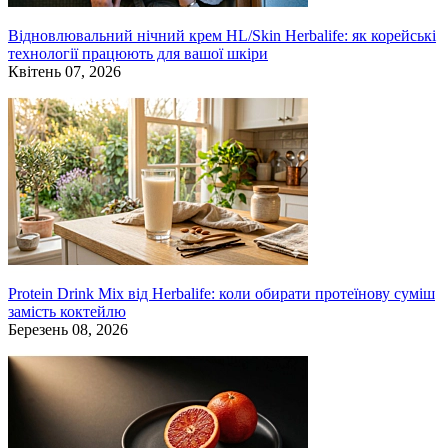
Відновлювальний нічний крем HL/Skin Herbalife: як корейські
технології працюють для вашої шкіри
Квітень 07, 2026
Protein Drink Mix від Herbalife: коли обирати протеїнову суміш
замість коктейлю
Березень 08, 2026