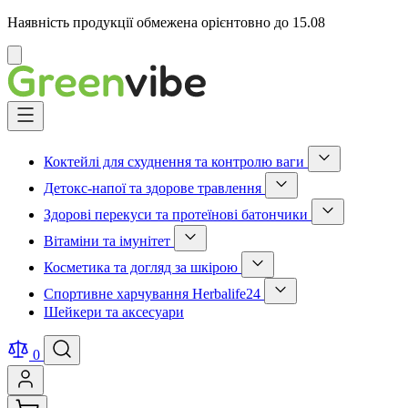
Наявність продукції обмежена орієнтовно до 15.08
Відмінити
Skip
to
Content
Коктейлі для схуднення та контролю ваги
Show
Детокс-напої та здорове травлення
submenu
Show
for
Здорові перекуси та протеїнові батончики
submenu
Коктейлі
Show
for
для
Вітаміни та імунітет
submenu
Детокс-
схуднення
Show
for
напої
та
Косметика та догляд за шкірою
submenu
Здорові
та
контролю
Show
for
перекуси
здорове
ваги
Спортивне харчування Herbalife24
submenu
Вітаміни
та
травлення
category
Show
for
та
протеїнові
Шейкери та аксесуари
category
submenu
Косметика
імунітет
батончики
for
та
category
category
Спортивне
догляд
0
харчування
за
Herbalife24
шкірою
category
category