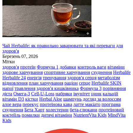
Чай Herbalife: як правильно заварювати та які переваги для
здоров'я
Березень 07, 2026
Мітки
здоров'я
протеїн
Формула 1
добавки
контроль ваги
вітаміни
здорове харчування
спортивне харчування
схуднення
Herbalife
Herbalife 24
енергія
тренування
здоров'я серця
метаболізм
відновлення
план харчування
раціон
серце
Herbalife SKIN
напої
травлення
здоров'я кишківника
Формула 3
порівняння
дієта
Омега-3
Cell-U-Loss
набряки
імунітет
цинк
кальцій
вітамін D3
кістки
Herbal Aloe
шампунь
догляд за волоссям
алое вера
перекус
протеїнова кава
латте макіато
програма
схуднення
Бета Харт
холестерин
бета-глюкани
протеїновий
коктейль
помилки
дитячі вітаміни
NutrientVita Kids
MindVita
Kids